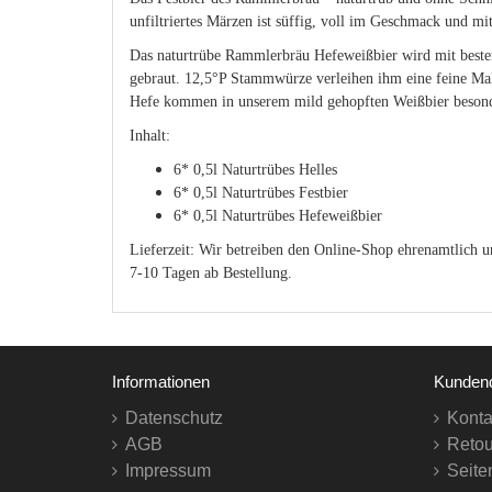
unfiltriertes Märzen ist süffig, voll im Geschmack und mi
Das naturtrübe Rammlerbräu Hefeweißbier wird mit beste
gebraut. 12,5°P Stammwürze verleihen ihm eine feine Mal
Hefe kommen in unserem mild gehopften Weißbier besonde
Inhalt:
6* 0,5l Naturtrübes Helles
6* 0,5l Naturtrübes Festbier
6* 0,5l Naturtrübes Hefeweißbier
Lieferzeit: Wir betreiben den Online-Shop ehrenamtlich un
7-10 Tagen ab Bestellung.
Informationen
Kundend
Datenschutz
Konta
AGB
Retou
Impressum
Seite