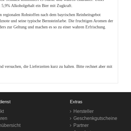
t 5,9% Alkoholgehalt ein Bier mit Zugkraft.
n regionalen Rohstoffen nach dem bayrischen Reinheitsgebot
znote und seine typische Bernsteinfarbe. Die fruchtigen Aromen der
rs zur Geltung und machen es so zu einer wahren Erfrischung.
d versuchen, die Lieferzeiten kurz zu halten. Bitte rechnet aber mit
ienst
Extras
kt
Hersteller
ren
Geschenkgutscheine
nübersicht
Partner