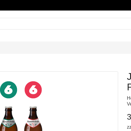
J
H
V
3
z