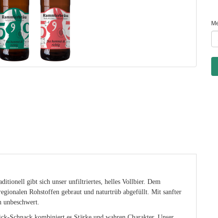
M
itionell gibt sich unser unfiltriertes, helles Vollbier. Dem
regionalen Rohstoffen gebraut und naturtrüb abgefüllt. Mit sanfter
ch unbeschwert.
ick-Schnack kombiniert es Stärke und wahren Charakter. Unser